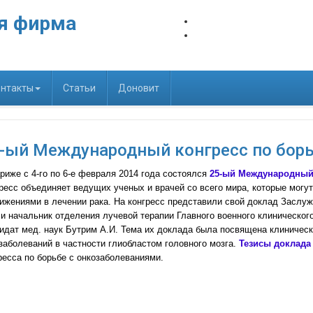
я фирма
нтакты
Статьи
Доновит
-ый Международный конгресс по борь
риже с 4-го по 6-е февраля 2014 года состоялся
25-ый Международный 
ресс объединяет ведущих ученых и врачей со всего мира, которые могу
ижениями в лечении рака. На конгресс представили свой доклад Заслуж
 и начальник отделения лучевой терапии Главного военного клиническог
идат мед. наук Бутрим А.И. Тема их доклада была посвящена клиническ
заболеваний в частности глиобластом головного мозга.
Тезисы доклада
ресса по борьбе с онкозаболеваниями.