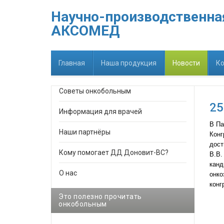
Научно-производственна
АКСОМЕД
Главная
Наша продукция
Новости
Ко
Советы онкобольным
25
Информация для врачей
В Па
Наши партнёры
Конг
дост
Кому помогает ДД Доновит-ВС?
В.В.
канд
О нас
онко
конг
Это полезно прочитать
онкобольным