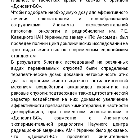
главное, в таблетках, креме и свечах с брендом
«Доновит-ВС».
Чтобы подобрать необходимую дозу для эффективного
лечения онкопатологий и новообразований
сотрудниками Института экспериментальной
патологии, онкологии и радиобиологии им. Р.Е.
Кавецкого НАН Украины,по заказу «НПФ Аксомед», был
проведен полный цикл доклинических исследований на
трёх видах животных по современным европейским
стандартам.
В результате 5-летних исследований на различных
видах перевиваемых опухолей были определены:
терапевтические дозы; доказана нетоксичность этих
доз на организм животных;открыт антиангиогенный
механизм воздействия алкалоидов аконитина на
раковые опухоли; подтвержден также цитостатический
характер воздействия на них; доказано увеличение
эффективности препаратов химиотерапии, в частности
доксорубицина, при совместном использовании с
«Доновит-ВС»; совместно с Институтом
экспериментальной радиологии Научного центра
радиационной медицины АМН Украины было доказано,
что «Доновит-ВС» проявляет значительное