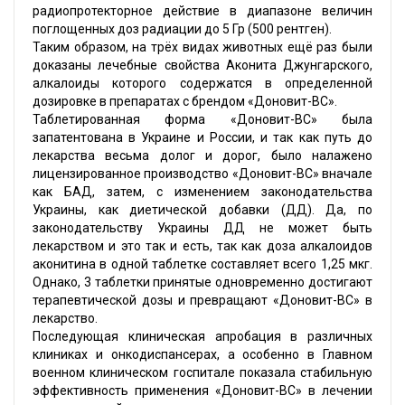
радиопротекторное действие в диапазоне величин
поглощенных доз радиации до 5 Гр (500 рентген).
Таким образом, на трёх видах животных ещё раз были
доказаны лечебные свойства Аконита Джунгарского,
алкалоиды которого содержатся в определенной
дозировке в препаратах с брендом «Доновит-ВС».
Таблетированная форма «Доновит-ВС» была
запатентована в Украине и России, и так как путь до
лекарства весьма долог и дорог, было налажено
лицензированное производство «Доновит-ВС» вначале
как БАД, затем, с изменением законодательства
Украины, как диетической добавки (ДД). Да, по
законодательству Украины ДД не может быть
лекарством и это так и есть, так как доза алкалоидов
аконитина в одной таблетке составляет всего 1,25 мкг.
Однако, 3 таблетки принятые одновременно достигают
терапевтической дозы и превращают «Доновит-ВС» в
лекарство.
Последующая клиническая апробация в различных
клиниках и онкодиспансерах, а особенно в Главном
военном клиническом госпитале показала стабильную
эффективность применения «Доновит-ВС» в лечении