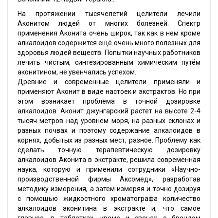
На протяжении тысячелетий целители лечили
Аконитом людей от многих болезней. Спектр
применения Аконита очень широк, так как в нем кроме
алкалоидов содержится ещё очень много полезных для
здоровья людей веществ. Попытки научных работников
лечить чистым, синтезированным химическим путём
аконитином, не увенчались успехом.
Древние и современные целители применяли и
применяют Аконит в виде настоек и экстрактов. Но при
этом возникает проблема в точной дозировке
алкалоидов. Аконит джунгарский растет на высоте 2-4
тысяч метров над уровнем моря, на разных склонах и
разных почвах и поэтому содержание алкалоидов в
корнях, добытых из разных мест, разное. Проблему как
сделать точную терапевтическую дозировку
алкалоидов Аконита в экстракте, решила современная
наука, которую и применили сотрудники «Научно-
производственной фирмы Аксомед», разработав
методику измерения, а затем измеряя и точно дозируя
с помощью жидкостного хроматографа количество
алкалоидов аконитина в экстракте и, что самое