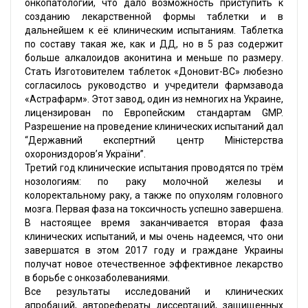
онкопатологий, что дало возможность приступить к
созданию лекарственной формы таблетки и в
дальнейшем к её клиническим испытаниям. Таблетка
по составу такая же, как и ДД, но в 5 раз содержит
больше алкалоидов аконитина и меньше по размеру.
Стать Изготовителем таблеток «Доновит-ВС» любезно
согласилось руководство и учредители фармзавода
«Астрафарм». Этот завод, один из немногих на Украине,
лицензирован по Европейским стандартам GMP.
Разрешение на проведение клинических испытаний дал
“Державний експертний центр Міністерства
охорониздоров’я України”.
Третий год клинические испытания проводятся по трём
нозологиям: по раку молочной железы и
колоректальному раку, а также по опухолям головного
мозга. Первая фаза на токсичность успешно завершена.
В настоящее время заканчивается вторая фаза
клинических испытаний, и мы очень надеемся, что они
завершатся в этом 2017 году и граждане Украины
получат новое отечественное эффективное лекарство
в борьбе с онкозаболеваниями.
Все результаты исследований и клинических
апробаций, авторефераты диссертаций, защищенных