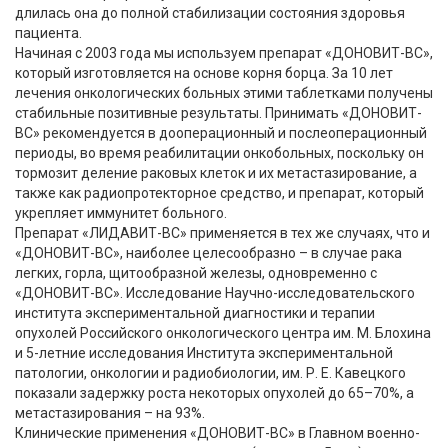
длилась она до полной стабилизации состояния здоровья
пациента.
Начиная с 2003 года мы используем препарат «ДОНОВИТ-ВС»,
который изготовляется на основе корня борца. За 10 лет
лечения онкологических больных этими таблетками получены
стабильные позитивные результаты. Принимать «ДОНОВИТ-
ВС» рекомендуется в дооперационный и послеоперационный
периоды, во время реабилитации онкобольных, поскольку он
тормозит деление раковых клеток и их метастазирование, а
также как радиопротекторное средство, и препарат, который
укрепляет иммунитет больного.
Препарат «ЛИДАВИТ-ВС» применяется в тех же случаях, что и
«ДОНОВИТ-ВС», наиболее целесообразно – в случае рака
легких, горла, щитообразной железы, одновременно с
«ДОНОВИТ-ВС». Исследование Научно-исследовательского
института экспериментальной диагностики и терапии
опухолей Российского онкологического центра им. М. Блохина
и 5-летние исследования Института экспериментальной
патологии, онкологии и радиобиологии, им. Р. Е. Кавецкого
показали задержку роста некоторых опухолей до 65–70%, а
метастазирования – на 93%.
Клинические применения «ДОНОВИТ-ВС» в Главном военно-