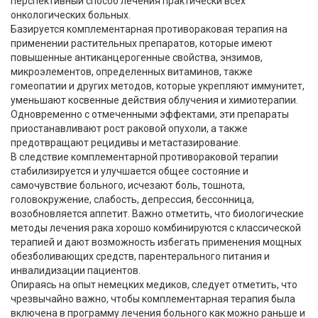
перспективный способ лечения практически всех
онкологических больных.
Базируется комплементарная противораковая терапия на
применении растительных препаратов, которые имеют
повышенные антиканцерогенные свойства, энзимов,
микроэлементов, определенных витаминов, также
гомеопатии и других методов, которые укрепляют иммунитет,
уменьшают косвенные действия облучения и химиотерапии.
Одновременно с отмеченными эффектами, эти препараты
приостанавливают рост раковой опухоли, а также
предотвращают рецидивы и метастазирование.
В следствие комплементарной противораковой терапии
стабилизируется и улучшается общее состояние и
самочувствие больного, исчезают боль, тошнота,
головокружение, слабость, депрессия, бессонница,
возобновляется аппетит. Важно отметить, что биологические
методы лечения рака хорошо комбинируются с классической
терапией и дают возможность избегать применения мощных
обезболивающих средств, парентерального питания и
инвалидизации пациентов.
Опираясь на опыт немецких медиков, следует отметить, что
чрезвычайно важно, чтобы комплементарная терапия была
включена в программу лечения больного как можно раньше и