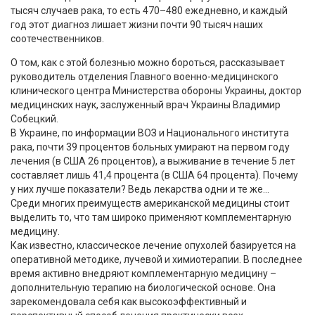
тысяч случаев рака, то есть 470–480 ежедневно, и каждый
год этот диагноз лишает жизни почти 90 тысяч наших
соотечественников.
О том, как с этой болезнью можно бороться, рассказывает
руководитель отделения Главного военно-медицинского
клинического центра Министерства обороны Украины, доктор
медицинских наук, заслуженный врач Украины Владимир
Собецкий.
В Украине, по информации ВОЗ и Национального института
рака, почти 39 процентов больных умирают на первом году
лечения (в США 26 процентов), а выживание в течение 5 лет
составляет лишь 41,4 процента (в США 64 процента). Почему
у них лучше показатели? Ведь лекарства одни и те же…
Среди многих преимуществ американской медицины стоит
выделить то, что там широко применяют комплементарную
медицину.
Как известно, классическое лечение опухолей базируется на
оперативной методике, лучевой и химиотерапии. В последнее
время активно внедряют комплементарную медицину –
дополнительную терапию на биологической основе. Она
зарекомендовала себя как высокоэффективный и