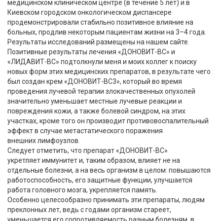
медицинском клиническом центре (в течение 5 лет) и в
Киевском городском онкологическом диспансере
продемонстрировали стабильно позитивное влияние на
больных, продлив некоторым пациентам жизни на 3–4 года.
Результаты исследований размещены на нашем сайте.
Позитивные результаты лечения «ДОНОВИТ-ВС» и
«ЛИДАВИТ-ВС» подтолкнули меня и моих коллег к поиску
новых форм этих медицинских препаратов, в результате чего
был создан крем «ДОНОВИТ-ВС3», который во время
проведения лучевой терапии злокачественных опухолей
значительно уменьшает местные лучевые реакции и
повреждения кожи, а также болевой синдром, на этих
участках, кроме того он производит противовоспалительный
эффект в случае метастатического поражения
внешних лимфоузлов.
Следует отметить, что препарат «ДОНОВИТ-ВС»
укретляет иммунитет и, таким образом, влияет не на
отдельные болезни, а на весь организм в целом: повышаются
работоспособность, его защитные функции, улучшается
работа головного мозга, укрепляется память.
Особенно целесообразно принимать эти препараты, людям
преклонных лет, ведь с годами организм стареет,
уменьшается его сопротивляемость разным болезням, в